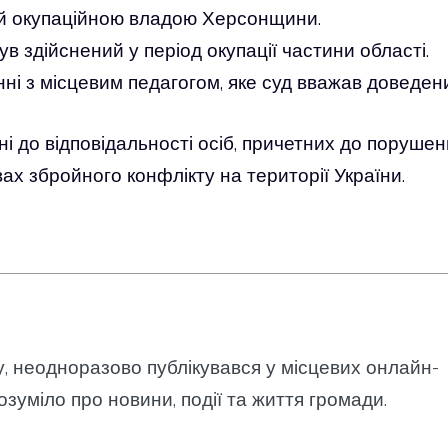
ний окупаційною владою Херсонщини.
в здійснений у період окупації частини області.
ні з місцевим педагогом, яке суд вважав доведен
і до відповідальності осіб, причетних до порушен
ах збройного конфлікту на території України.
у, неодноразово публікувався у місцевих онлайн-
озуміло про новини, події та життя громади.