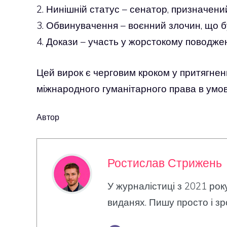
2. Нинішній статус – сенатор, призначе
3. Обвинувачення – воєнний злочин, що бу
4. Докази – участь у жорстокому поводжен
Цей вирок є черговим кроком у притягненн
міжнародного гуманітарного права в умов
Автор
Ростислав Стрижень
У журналістиці з 2021 рок
виданях. Пишу просто і зр