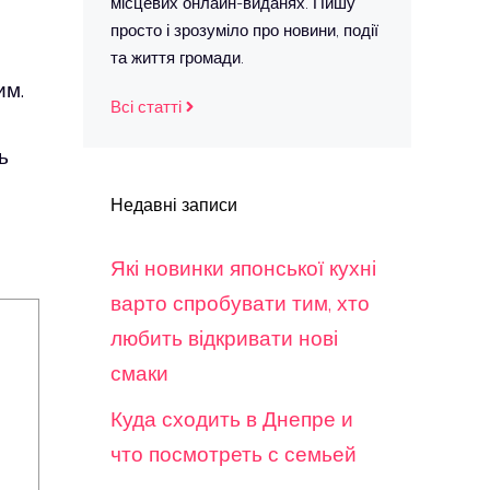
місцевих онлайн-виданях. Пишу
просто і зрозуміло про новини, події
та життя громади.
им.
Всі статті
ь
Недавні записи
Які новинки японської кухні
варто спробувати тим, хто
любить відкривати нові
смаки
Куда сходить в Днепре и
что посмотреть с семьей