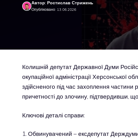
Автор: Ростислав Стрижень
Опубліковано: 13.06.2026
Колишній депутат Державної Думи Російсь
окупаційної адміністрації Херсонської об
здійсненого під час захоплення частини р
причетності до злочину, підтвердивши, що
Ключові деталі справи:
1. Обвинувачений – ексдепутат Держдуми