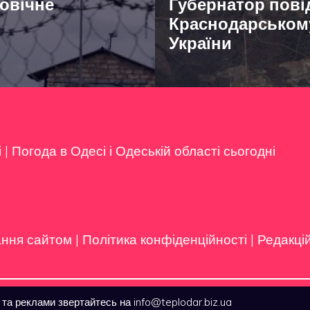
довічне
Губернатор пові
Краснодарському 
України
і
|
Погода в Одесі і Одеській області сьогодні
ання сайтом
|
Політика конфіденційності
|
Редакці
а реклами звертайтесь на info@teplodar.biz.ua