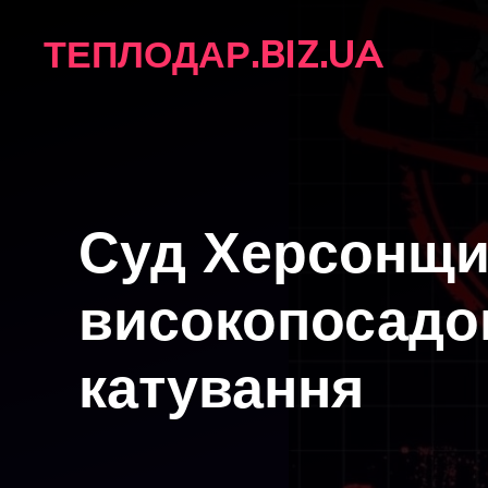
Перейти
ТЕПЛОДАР.BIZ.UA
до
вмісту
Суд Херсонщи
високопосадов
катування