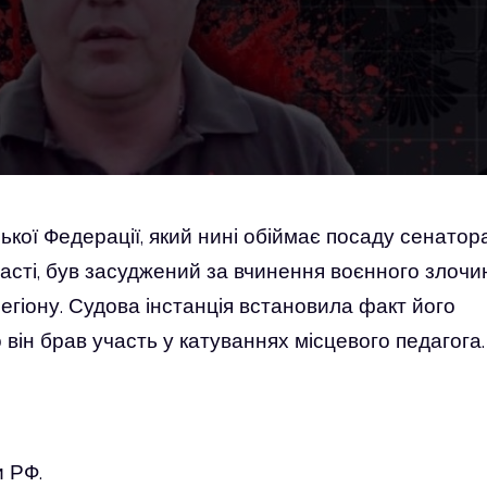
кої Федерації, який нині обіймає посаду сенатора
ласті, був засуджений за вчинення воєнного злочи
егіону. Судова інстанція встановила факт його
 він брав участь у катуваннях місцевого педагога.
 РФ.