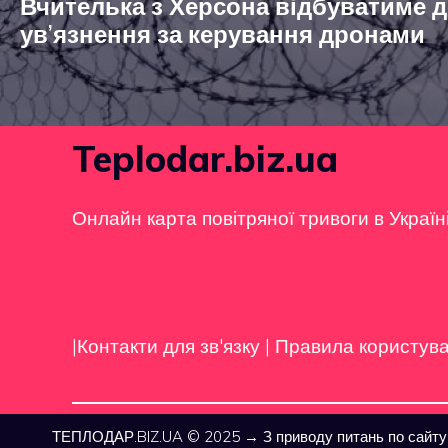
Вчителька з Херсона відбуватиме 
ув’язнення за керування дронами
Teplodar.biz.ua
Онлайн карта повітряної тривоги в Україн
|Контакти для зв'язку
|
Правила користув
ТЕПЛОДАР.BIZ.UA © 2025 → З приводу питань по сайту т