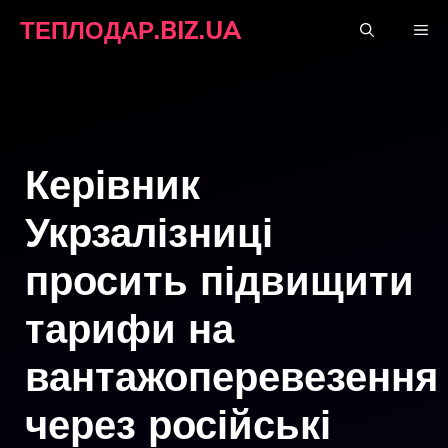
Перейти
ТЕПЛОДАР.BIZ.UA
М
до
вмісту
Керівник
Укрзалізниці
просить підвищити
тарифи на
вантажоперевезення
через російські