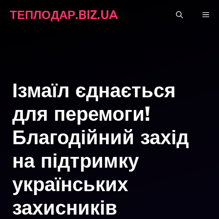
Перейти
ТЕПЛОДАР.BIZ.UA
М
до
вмісту
Ізмаїл єднається
для перемоги!
Благодійний захід
на підтримку
українських
захисників