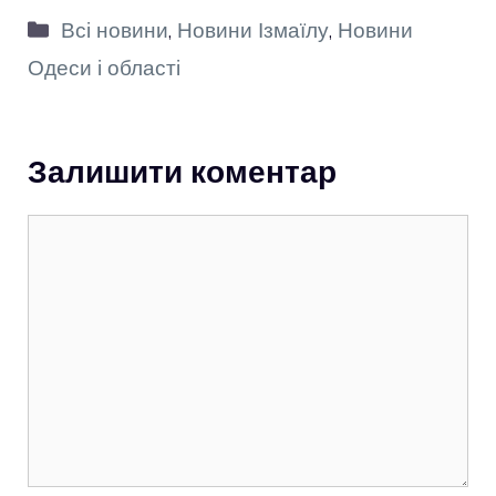
Категорії
Всі новини
,
Новини Ізмаїлу
,
Новини
Одеси і області
Залишити коментар
Коментар